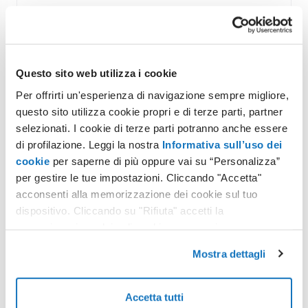
Come impostare un Reverse DNS su Cloud
Server
Questa guida spiega come configurare
Questo sito web utilizza i cookie
correttamente il Reverse DNS (PTR record) per un
indirizzo...
Per offrirti un'esperienza di navigazione sempre migliore,
questo sito utilizza cookie propri e di terze parti, partner
selezionati. I cookie di terze parti potranno anche essere
Eliminare un Cloud Server
di profilazione. Leggi la nostra
Informativa sull’uso dei
Eliminare un Cloud Server, attivo o archiviato, e
cookie
per saperne di più oppure vai su “Personalizza”
gestione degli IP associati Eliminare un...
per gestire le tue impostazioni. Cliccando "Accetta"
acconsenti alla memorizzazione dei cookie sul tuo
Reinstallare un Cloud Server
dispositivo. Cliccando su "Rifiuta" accetti la
Reinstallare un Cloud Server Consigliamo, nella
memorizzazione dei soli cookie necessari.
fase di prima configurazione o durante lavori...
Mostra dettagli
Accetta tutti
Assegna Cloud