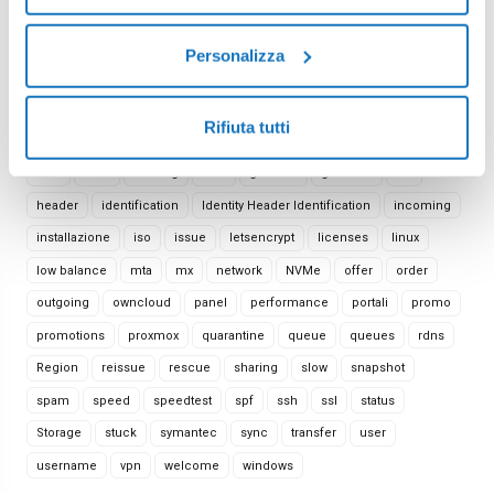
account
alert
antispam
attivazione
backup
bundle
Personalizza
ca
certificate
client
cloud server
console
control panel
credit
credito
delivery
directadmin
disk
Rifiuta tutti
dkim
domain
download
email
encrypt
error
extend
fails
filter
filtering
free
geotrust
gestione
HA
header
identification
Identity Header Identification
incoming
installazione
iso
issue
letsencrypt
licenses
linux
low balance
mta
mx
network
NVMe
offer
order
outgoing
owncloud
panel
performance
portali
promo
promotions
proxmox
quarantine
queue
queues
rdns
Region
reissue
rescue
sharing
slow
snapshot
spam
speed
speedtest
spf
ssh
ssl
status
Storage
stuck
symantec
sync
transfer
user
username
vpn
welcome
windows