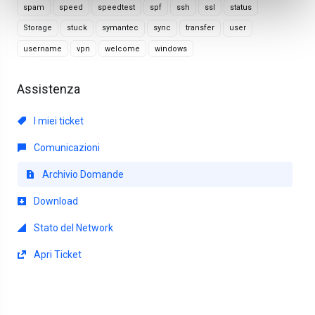
spam
speed
speedtest
spf
ssh
ssl
status
Storage
stuck
symantec
sync
transfer
user
username
vpn
welcome
windows
Assistenza
I miei ticket
Comunicazioni
Archivio Domande
Download
Stato del Network
Apri Ticket