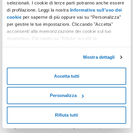
selezionati. I cookie di terze parti potranno anche essere
di profilazione. Leggi la nostra
Informativa sull’uso dei
cookie
per saperne di più oppure vai su “Personalizza”
per gestire le tue impostazioni. Cliccando "Accetta"
Assegna Cloud
acconsenti alla memorizzazione dei cookie sul tuo
dispositivo. Cliccando su "Rifiuta" accetti la
account
alert
antispam
attivazione
backup
bundle
memorizzazione dei soli cookie necessari.
ca
certificate
client
cloud server
console
Mostra dettagli
control panel
credit
credito
delivery
directadmin
disk
dkim
domain
download
email
encrypt
error
extend
fails
filter
filtering
free
geotrust
gestione
HA
Accetta tutti
header
identification
Identity Header Identification
incoming
installazione
iso
issue
letsencrypt
licenses
linux
Personalizza
low balance
mta
mx
network
NVMe
offer
order
outgoing
owncloud
panel
performance
portali
promo
Rifiuta tutti
promotions
proxmox
quarantine
queue
queues
rdns
Region
reissue
rescue
sharing
slow
snapshot