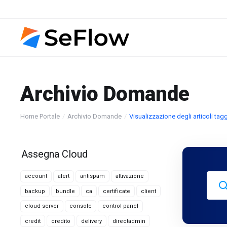
Archivio Domande
Home Portale
Archivio Domande
Visualizzazione degli articoli tag
Assegna Cloud
account
alert
antispam
attivazione
backup
bundle
ca
certificate
client
cloud server
console
control panel
credit
credito
delivery
directadmin