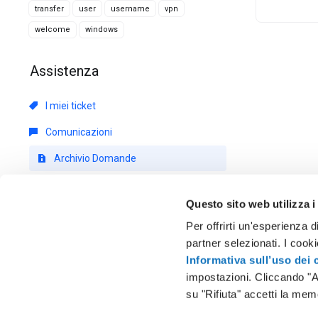
transfer
user
username
vpn
welcome
windows
Assistenza
I miei ticket
Comunicazioni
Archivio Domande
Download
Questo sito web utilizza i
Stato del Network
Per offrirti un'esperienza d
Apri Ticket
partner selezionati. I cook
Informativa sull’uso dei 
impostazioni. Cliccando "A
su "Rifiuta" accetti la mem