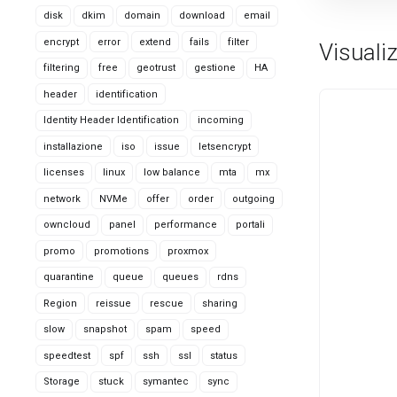
disk
dkim
domain
download
email
encrypt
error
extend
fails
filter
Visualiz
filtering
free
geotrust
gestione
HA
header
identification
Identity Header Identification
incoming
installazione
iso
issue
letsencrypt
licenses
linux
low balance
mta
mx
network
NVMe
offer
order
outgoing
owncloud
panel
performance
portali
promo
promotions
proxmox
quarantine
queue
queues
rdns
Region
reissue
rescue
sharing
slow
snapshot
spam
speed
speedtest
spf
ssh
ssl
status
Storage
stuck
symantec
sync