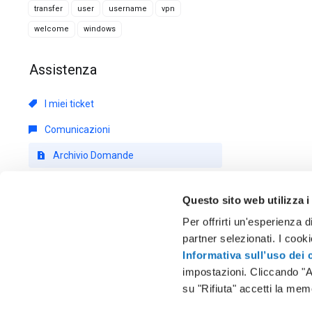
transfer
user
username
vpn
welcome
windows
Assistenza
I miei ticket
Comunicazioni
Archivio Domande
Download
Questo sito web utilizza i
Stato del Network
Per offrirti un'esperienza d
Apri Ticket
partner selezionati. I cook
Informativa sull’uso dei 
impostazioni. Cliccando "A
su "Rifiuta" accetti la mem