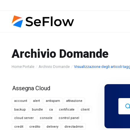
Archivio Domande
Home Portale
Archivio Domande
Visualizzazione degli articoli tag
Assegna Cloud
account
alert
antispam
attivazione
backup
bundle
ca
certificate
client
cloud server
console
control panel
credit
credito
delivery
directadmin