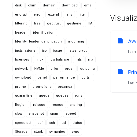
disk
dkim
domain
download
email
encrypt
error
extend
fails
filter
Visualiz
filtering
free
geotrust
gestione
HA
header
identification
Avv
Identity Header Identification
incoming
installazione
iso
issue
letsencrypt
La m
licenses
linux
low balance
mta
mx
network
NVMe
offer
order
outgoing
Pri
owncloud
panel
performance
portali
I se
promo
promotions
proxmox
quarantine
queue
queues
rdns
Region
reissue
rescue
sharing
slow
snapshot
spam
speed
speedtest
spf
ssh
ssl
status
Storage
stuck
symantec
sync