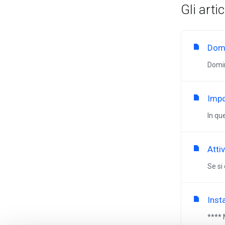
Gli arti
Domi
Domin
Impo
In qu
Atti
Se si 
Inst
**** 