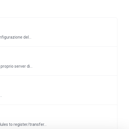
figurazione del...
roprio server di...
..
s to register/transfer...