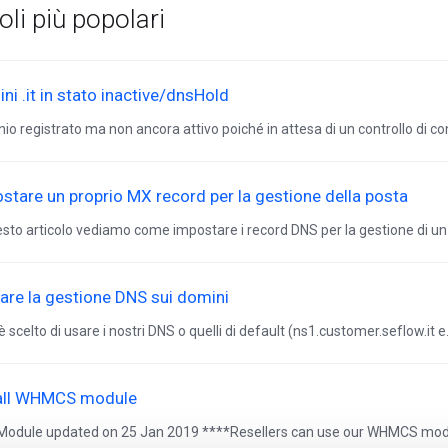
coli più popolari
ni .it in stato inactive/dnsHold
io registrato ma non ancora attivo poiché in attesa di un controllo di con
stare un proprio MX record per la gestione della posta
esto articolo vediamo come impostare i record DNS per la gestione di un p
vare la gestione DNS sui domini
è scelto di usare i nostri DNS o quelli di default (ns1.customer.seflow.it e.
all WHMCS module
Module updated on 25 Jan 2019 ****Resellers can use our WHMCS module