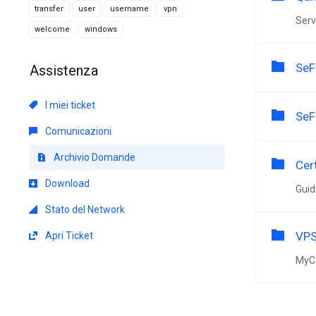
transfer
user
username
vpn
Serv
welcome
windows
SeF
Assistenza
I miei ticket
SeF
Comunicazioni
Archivio Domande
Cert
Download
Guid
Stato del Network
VPS
Apri Ticket
MyC