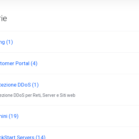
ie
ing (1)
tomer Portal (4)
tezione DDoS (1)
ezione DDoS per Reti, Server e Siti web
ini (19)
ckStart Servers (14)