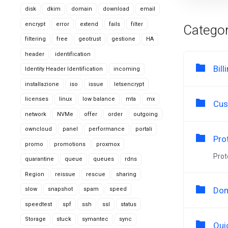
disk
dkim
domain
download
email
encrypt
error
extend
fails
filter
Categor
filtering
free
geotrust
gestione
HA
header
identification
Bill
Identity Header Identification
incoming
installazione
iso
issue
letsencrypt
licenses
linux
low balance
mta
mx
Cus
network
NVMe
offer
order
outgoing
owncloud
panel
performance
portali
Pro
promo
promotions
proxmox
Prot
quarantine
queue
queues
rdns
Region
reissue
rescue
sharing
Dom
slow
snapshot
spam
speed
speedtest
spf
ssh
ssl
status
Storage
stuck
symantec
sync
Qui